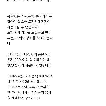
BY-PASS SYSTEM 내장 가능
복권형은 의료,음향,통신기기 등
절연이 필요한 고가정밀기기에
사용하실 수 있습니다.
또한 차폐기능을 보유하고 있어
누전, 낙뢰시 장비를 보호해줍니
다.
노이즈필터 내장형 제품은 노이
즈가 90%이상 감소하기에 음
향,영상기기 사용에 탁월합니다.
100KVA는 '소비전력 80KW 이
하' 제품 사용을 권장합니다.
(모터전동기일 경우, 기동부하
전력의 최대치로 계산하여 용량
을 선택하여 주십시오.)