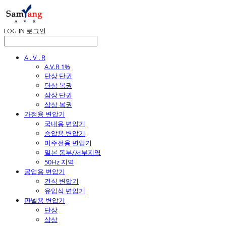
LOG IN
로그인
A . V . R
A.V.R 1%
단상 단권
단상 복권
삼상 단권
삼상 복권
가정용 변압기
국내용 변압기
승압용 변압기
미주전용 변압기
일본 동부/서부지역
50Hz 지역
공업용 변압기
건식 변압기
유입식 변압기
판넬용 변압기
단상
삼상