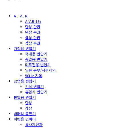
A . V . R
A.V.R 1%
단상 단권
단상 복권
삼상 단권
삼상 복권
가정용 변압기
국내용 변압기
승압용 변압기
미주전용 변압기
일본 동부/서부지역
50Hz 지역
공업용 변압기
건식 변압기
유입식 변압기
판넬용 변압기
단상
삼상
배터리 충전기
차량용 인버터
유사계단파