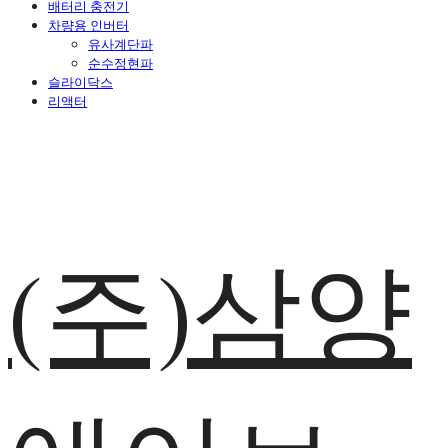
배터리 충전기
차량용 인버터
유사계단파
순수정현파
슬라이닥스
리액터
(주)삼양