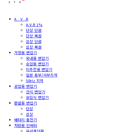
A . V . R
A.V.R 1%
단상 단권
단상 복권
삼상 단권
삼상 복권
가정용 변압기
국내용 변압기
승압용 변압기
미주전용 변압기
일본 동부/서부지역
50Hz 지역
공업용 변압기
건식 변압기
유입식 변압기
판넬용 변압기
단상
삼상
배터리 충전기
차량용 인버터
유사계단파