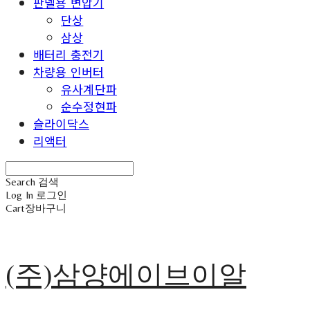
판넬용 변압기
단상
삼상
배터리 충전기
차량용 인버터
유사계단파
순수정현파
슬라이닥스
리액터
Search
검색
Log In
로그인
Cart
장바구니
(주)삼양에이브이알