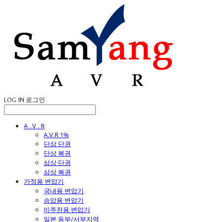
LOG IN
로그인
A . V . R
A.V.R 1%
단상 단권
단상 복권
삼상 단권
삼상 복권
가정용 변압기
국내용 변압기
승압용 변압기
미주전용 변압기
일본 동부/서부지역