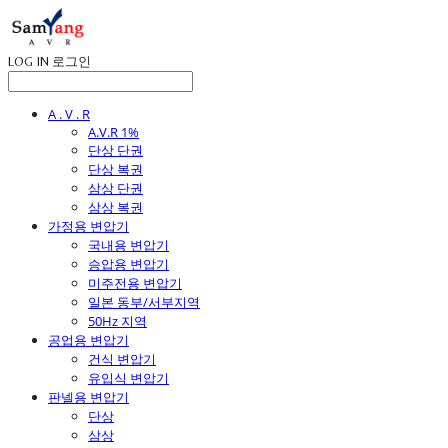
LOG IN
로그인
A . V . R
A.V.R 1%
단상 단권
단상 복권
삼상 단권
삼상 복권
가정용 변압기
국내용 변압기
승압용 변압기
미주전용 변압기
일본 동부/서부지역
50Hz 지역
공업용 변압기
건식 변압기
유입식 변압기
판넬용 변압기
단상
삼상