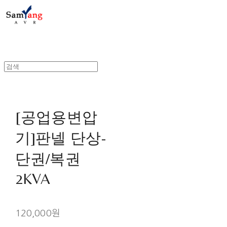
[공업용변압
기]판넬 단상-
단권/복권
2KVA
120,000원