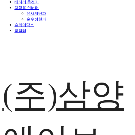
배터리 충전기
차량용 인버터
유사계단파
순수정현파
슬라이닥스
리액터
(주)삼양