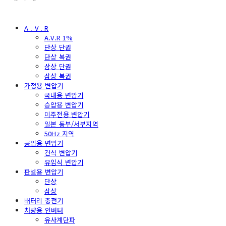
A . V . R
A.V.R 1%
단상 단권
단상 복권
삼상 단권
삼상 복권
가정용 변압기
국내용 변압기
승압용 변압기
미주전용 변압기
일본 동부/서부지역
50Hz 지역
공업용 변압기
건식 변압기
유입식 변압기
판넬용 변압기
단상
삼상
배터리 충전기
차량용 인버터
유사계단파