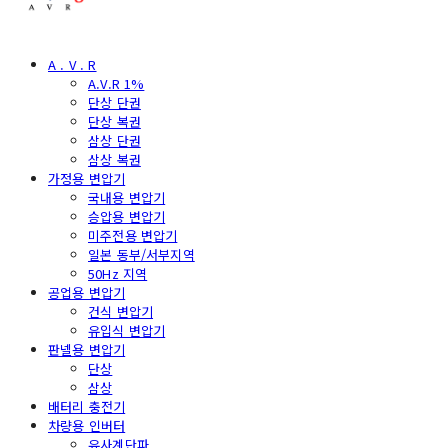
A . V . R
A.V.R 1%
단상 단권
단상 복권
삼상 단권
삼상 복권
가정용 변압기
국내용 변압기
승압용 변압기
미주전용 변압기
일본 동부/서부지역
50Hz 지역
공업용 변압기
건식 변압기
유입식 변압기
판넬용 변압기
단상
삼상
배터리 충전기
차량용 인버터
유사계단파