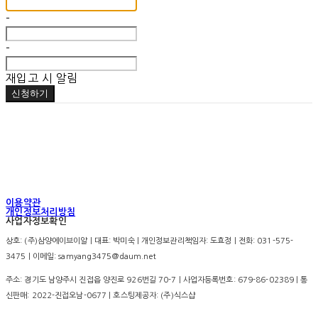
-
-
재입고 시 알림
신청하기
이용약관
개인정보처리방침
사업자정보확인
상호: (주)삼양에이브이알 | 대표: 박미숙 | 개인정보관리책임자: 도효정 | 전화: 031-575-
3475 | 이메일: samyang3475@daum.net
주소: 경기도 남양주시 진접읍 양진로 926번길 70-7 | 사업자등록번호:
679-86-02389
| 통
신판매:
2022-진접오남-0677
| 호스팅제공자: (주)식스샵