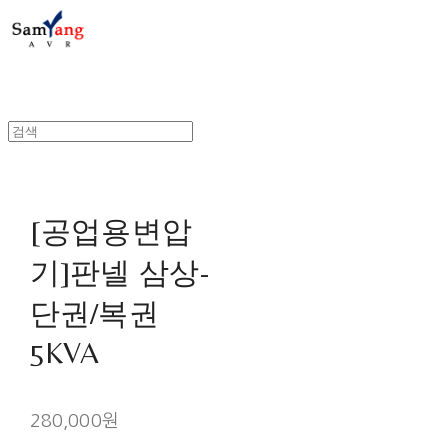
[공업용변압
기]판넬 삼상-
단권/복권
5KVA
280,000원