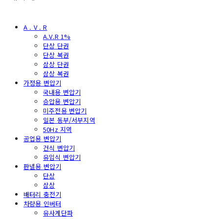
A . V . R
A.V.R 1%
단상 단권
단상 복권
삼상 단권
삼상 복권
가정용 변압기
국내용 변압기
승압용 변압기
미주전용 변압기
일본 동부/서부지역
50Hz 지역
공업용 변압기
건식 변압기
유입식 변압기
판넬용 변압기
단상
삼상
배터리 충전기
차량용 인버터
유사계단파