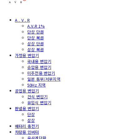
A . V . R
A.V.R 1%
단상 단권
단상 복권
삼상 단권
삼상 복권
가정용 변압기
국내용 변압기
승압용 변압기
미주전용 변압기
일본 동부/서부지역
50Hz 지역
공업용 변압기
건식 변압기
유입식 변압기
판넬용 변압기
단상
삼상
배터리 충전기
차량용 인버터
유사계단파