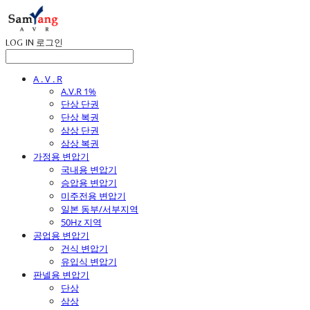
LOG IN
로그인
A . V . R
A.V.R 1%
단상 단권
단상 복권
삼상 단권
삼상 복권
가정용 변압기
국내용 변압기
승압용 변압기
미주전용 변압기
일본 동부/서부지역
50Hz 지역
공업용 변압기
건식 변압기
유입식 변압기
판넬용 변압기
단상
삼상