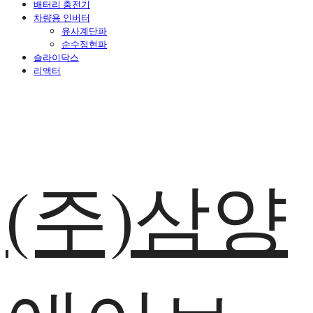
배터리 충전기
차량용 인버터
유사계단파
순수정현파
슬라이닥스
리액터
(주)삼양