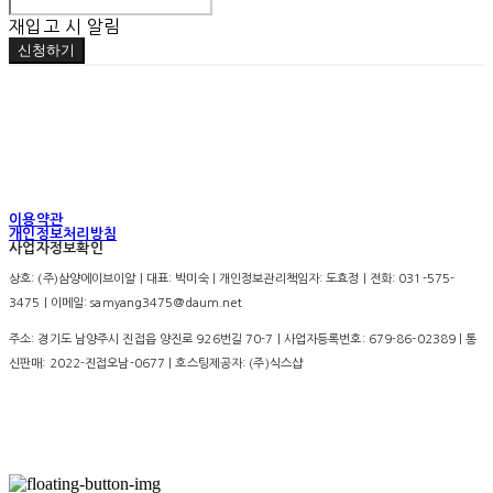
재입고 시 알림
신청하기
이용약관
개인정보처리방침
사업자정보확인
상호: (주)삼양에이브이알 | 대표: 박미숙 | 개인정보관리책임자: 도효정 | 전화: 031-575-
3475 | 이메일: samyang3475@daum.net
주소: 경기도 남양주시 진접읍 양진로 926번길 70-7 | 사업자등록번호:
679-86-02389
| 통
신판매:
2022-진접오남-0677
| 호스팅제공자: (주)식스샵