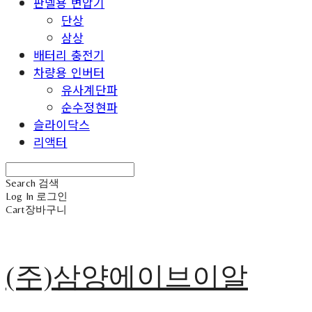
판넬용 변압기
단상
삼상
배터리 충전기
차량용 인버터
유사계단파
순수정현파
슬라이닥스
리액터
Search
검색
Log In
로그인
Cart
장바구니
(주)삼양에이브이알