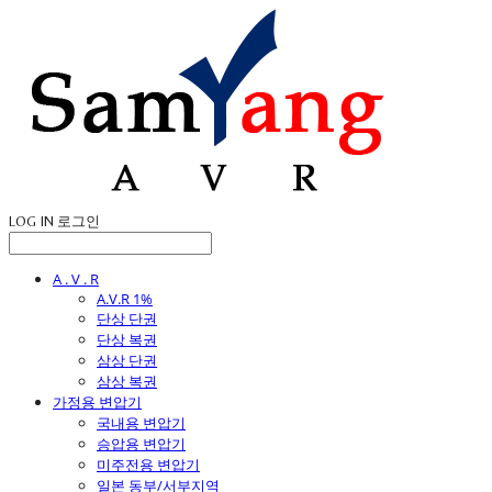
LOG IN
로그인
A . V . R
A.V.R 1%
단상 단권
단상 복권
삼상 단권
삼상 복권
가정용 변압기
국내용 변압기
승압용 변압기
미주전용 변압기
일본 동부/서부지역