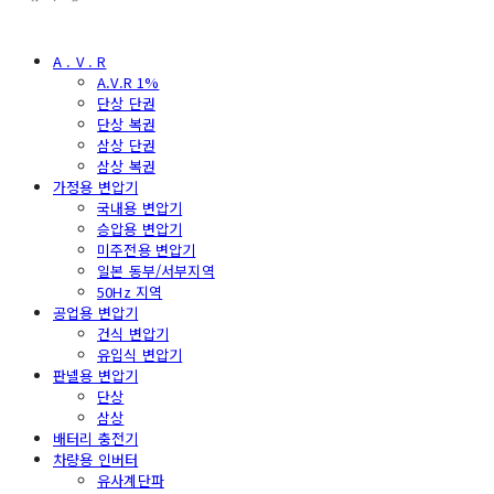
A . V . R
A.V.R 1%
단상 단권
단상 복권
삼상 단권
삼상 복권
가정용 변압기
국내용 변압기
승압용 변압기
미주전용 변압기
일본 동부/서부지역
50Hz 지역
공업용 변압기
건식 변압기
유입식 변압기
판넬용 변압기
단상
삼상
배터리 충전기
차량용 인버터
유사계단파