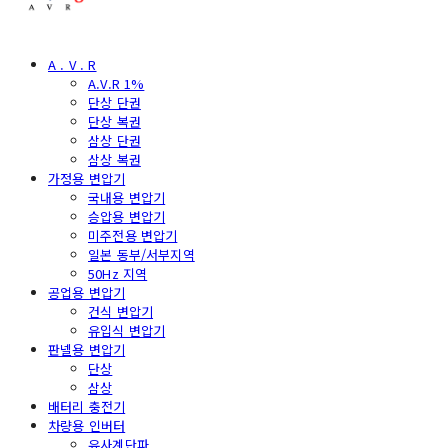
A . V . R
A.V.R 1%
단상 단권
단상 복권
삼상 단권
삼상 복권
가정용 변압기
국내용 변압기
승압용 변압기
미주전용 변압기
일본 동부/서부지역
50Hz 지역
공업용 변압기
건식 변압기
유입식 변압기
판넬용 변압기
단상
삼상
배터리 충전기
차량용 인버터
유사계단파