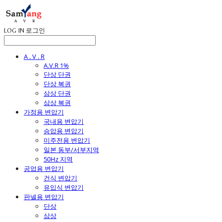
LOG IN
로그인
A . V . R
A.V.R 1%
단상 단권
단상 복권
삼상 단권
삼상 복권
가정용 변압기
국내용 변압기
승압용 변압기
미주전용 변압기
일본 동부/서부지역
50Hz 지역
공업용 변압기
건식 변압기
유입식 변압기
판넬용 변압기
단상
삼상