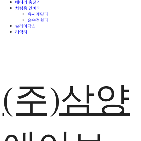
배터리 충전기
차량용 인버터
유사계단파
순수정현파
슬라이닥스
리액터
(주)삼양