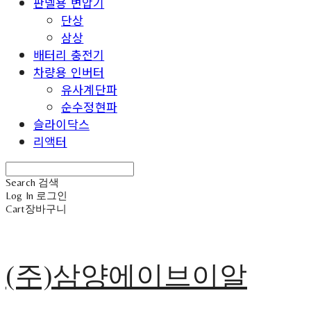
판넬용 변압기
단상
삼상
배터리 충전기
차량용 인버터
유사계단파
순수정현파
슬라이닥스
리액터
Search
검색
Log In
로그인
Cart
장바구니
(주)삼양에이브이알