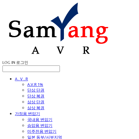
LOG IN
로그인
A . V . R
A.V.R 1%
단상 단권
단상 복권
삼상 단권
삼상 복권
가정용 변압기
국내용 변압기
승압용 변압기
미주전용 변압기
일본 동부/서부지역