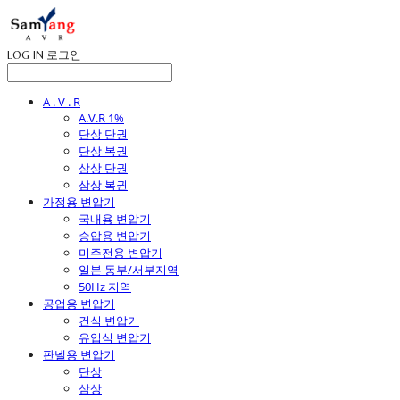
LOG IN
로그인
A . V . R
A.V.R 1%
단상 단권
단상 복권
삼상 단권
삼상 복권
가정용 변압기
국내용 변압기
승압용 변압기
미주전용 변압기
일본 동부/서부지역
50Hz 지역
공업용 변압기
건식 변압기
유입식 변압기
판넬용 변압기
단상
삼상