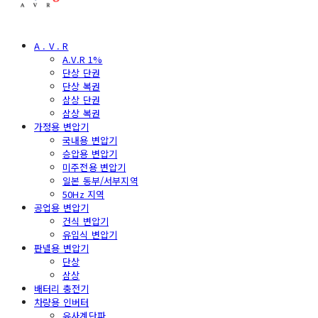
A . V . R
A.V.R 1%
단상 단권
단상 복권
삼상 단권
삼상 복권
가정용 변압기
국내용 변압기
승압용 변압기
미주전용 변압기
일본 동부/서부지역
50Hz 지역
공업용 변압기
건식 변압기
유입식 변압기
판넬용 변압기
단상
삼상
배터리 충전기
차량용 인버터
유사계단파