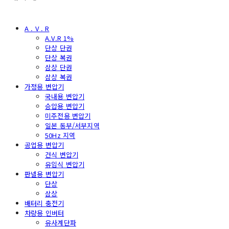
A . V . R
A.V.R 1%
단상 단권
단상 복권
삼상 단권
삼상 복권
가정용 변압기
국내용 변압기
승압용 변압기
미주전용 변압기
일본 동부/서부지역
50Hz 지역
공업용 변압기
건식 변압기
유입식 변압기
판넬용 변압기
단상
삼상
배터리 충전기
차량용 인버터
유사계단파