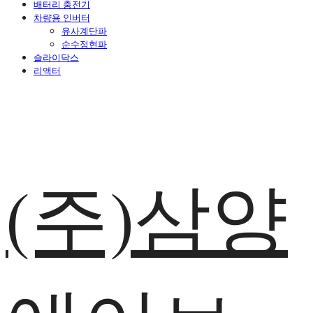
배터리 충전기
차량용 인버터
유사계단파
순수정현파
슬라이닥스
리액터
(주)삼양