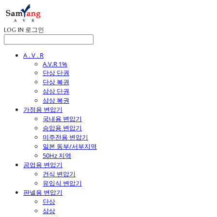
LOG IN
로그인
A . V . R
A.V.R 1%
단상 단권
단상 복권
삼상 단권
삼상 복권
가정용 변압기
국내용 변압기
승압용 변압기
미주전용 변압기
일본 동부/서부지역
50Hz 지역
공업용 변압기
건식 변압기
유입식 변압기
판넬용 변압기
단상
삼상