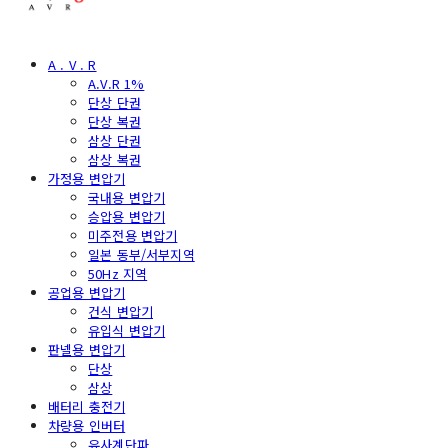
A . V . R
A.V.R 1%
단상 단권
단상 복권
삼상 단권
삼상 복권
가정용 변압기
국내용 변압기
승압용 변압기
미주전용 변압기
일본 동부/서부지역
50Hz 지역
공업용 변압기
건식 변압기
유입식 변압기
판넬용 변압기
단상
삼상
배터리 충전기
차량용 인버터
유사계단파