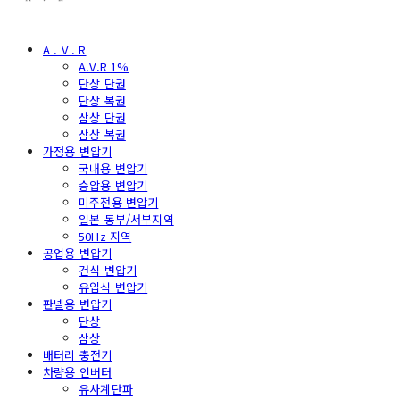
A . V . R
A.V.R 1%
단상 단권
단상 복권
삼상 단권
삼상 복권
가정용 변압기
국내용 변압기
승압용 변압기
미주전용 변압기
일본 동부/서부지역
50Hz 지역
공업용 변압기
건식 변압기
유입식 변압기
판넬용 변압기
단상
삼상
배터리 충전기
차량용 인버터
유사계단파