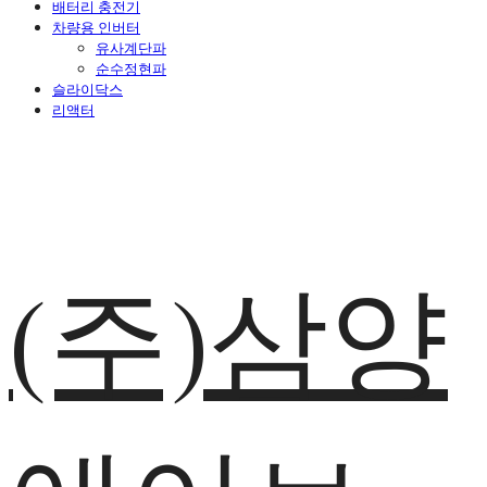
배터리 충전기
차량용 인버터
유사계단파
순수정현파
슬라이닥스
리액터
(주)삼양